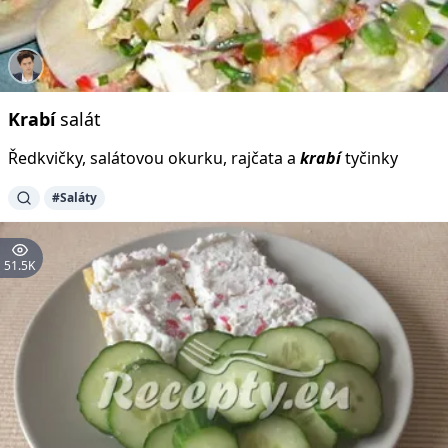
Krabí
salát
Ředkvičky, salátovou okurku, rajčata a
krabí
tyčinky
#Saláty
51.5K