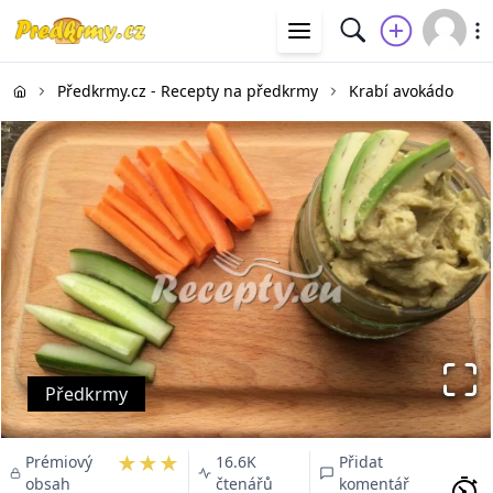
Předkrmy.cz - Recepty na předkrmy
Krabí avokádo
Předkrmy
★★★
Prémiový
16.6K
Přidat
obsah
čtenářů
komentář