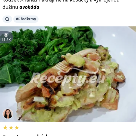
dužinu
avokáda
#Předkrmy
11.5K
★★★