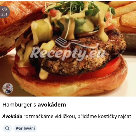
251
Hamburger s
avokádem
Avokádo
rozmačkáme vidličkou, přidáme kostičky rajčat
#Grilování