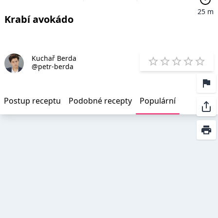
25 m
Krabí avokádo
Kuchař Berda
E
@petr-berda
1 Star
2 Stars
3 Stars
4 Star
5 St
Postup receptu
Podobné recepty
Populární