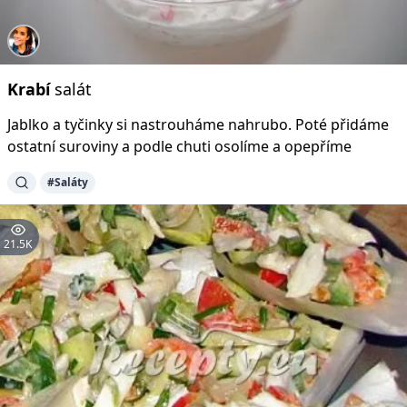
Krabí
salát
Jablko a tyčinky si nastrouháme nahrubo. Poté přidáme
ostatní suroviny a podle chuti osolíme a opepříme
#Saláty
21.5K