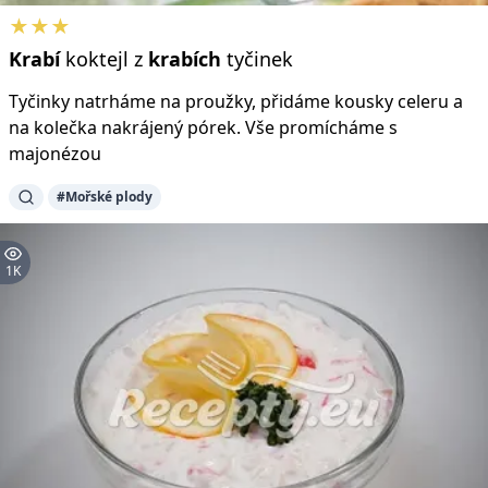
★★★
Krabí
koktejl z
krabích
tyčinek
Tyčinky natrháme na proužky, přidáme kousky celeru a
na kolečka nakrájený pórek. Vše promícháme s
majonézou
#Mořské plody
1K