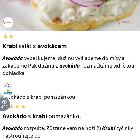
★★
Krabí
salát s
avokádem
Avokáda
vypeckujeme, dužinu vydlabeme do mísy a
zakapeme Pak dužinu z
avokáda
rozmačkáme vidličkou
dohladka
★★★★
499
Avokádo
s
krabí
pomazánkou
Avokádo
rozpulte. Zůstane vám na noži.2)
Krabí
tyčinky
nastrouhejte do