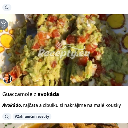
49
Guaccamole z
avokáda
Avokádo
, rajčata a cibulku si nakrájíme na malé kousky
#Zahraniční recepty