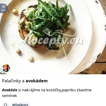
342
Palačinky a
avokádem
Avokádo
si nakrájíme na kostičky,papriku zbavíme
semínek
#Předkrmy