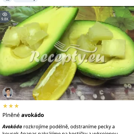
9.8K
★★★
Plněné
avokádo
Avokáda
rozkrojíme podélně, odstraníme pecky a
kousek Ananas nakrájíme na kostičky a vykrojenou