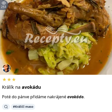
253
★★★
Králík na
avokádu
Poté do pánve přidáme nakrájené
avokádo
.
#Králičí maso