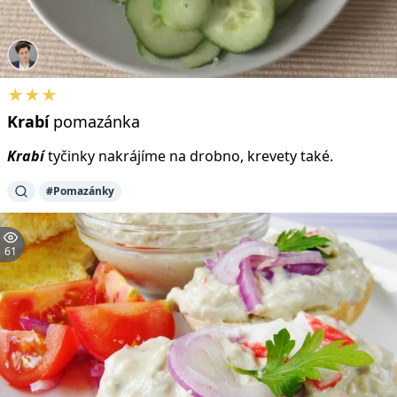
★★★
Krabí
pomazánka
Krabí
tyčinky nakrájíme na drobno, krevety také.
#Pomazánky
61