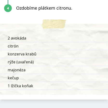
Ozdobíme plátkem citronu.
2 avokáda
citrón
konzerva krabů
rýže (uvařená)
majonéza
kečup
1 lžička koňak