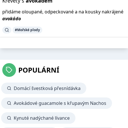
Krevety s
avokádem
přidáme oloupané, odpeckované a na kousky nakrájené
avokádo
#Mořské plody
POPULÁRNÍ
Domácí švestková přesnídávka
Avokádové guacamole s křupavým Nachos
Kynuté nadýchané lívance