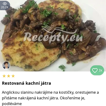
20.2K
3x
★
★
★
Restovaná kachní játra
Anglickou slaninu nakrájíme na kostičky, orestujeme a
přidáme nakrájená kachní játra. Okořeníme je,
podléváme