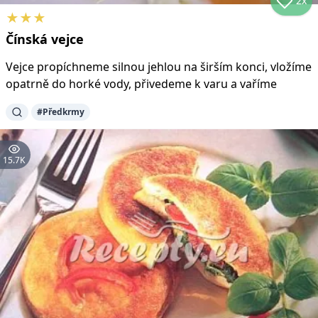
2x
★
★
★
Čínská vejce
Vejce propíchneme silnou jehlou na širším konci, vložíme
opatrně do horké vody, přivedeme k varu a vaříme
#
Předkrmy
15.7K