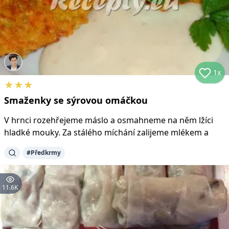
1x
★
★
★
Smaženky se sýrovou omáčkou
V hrnci rozehřejeme máslo a osmahneme na něm lžíci
hladké mouky. Za stálého míchání zalijeme mlékem a
#
Předkrmy
11.6K