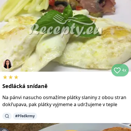
4x
★
★
★
Sedlácká snídaně
Na pánvi nasucho osmažíme plátky slaniny z obou stran
dokřupava, pak plátky vyjmeme a udržujeme v teple
#
Předkrmy