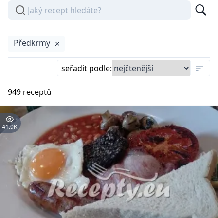
Předkrmy
seřadit podle
:
949
receptů
41.9K