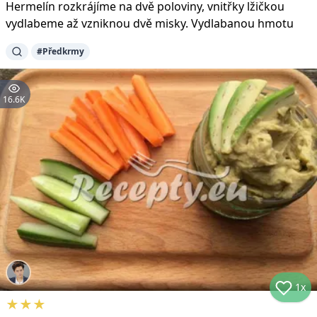
Hermelín rozkrájíme na dvě poloviny, vnitřky lžičkou
vydlabeme až vzniknou dvě misky. Vydlabanou hmotu
#
Předkrmy
16.6K
1x
★
★
★