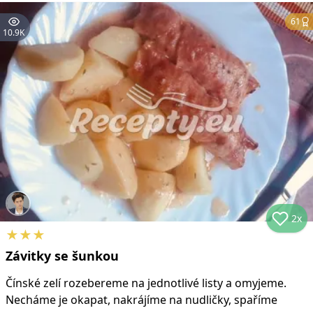
61
10.9K
2x
★
★
★
Závitky se šunkou
Čínské zelí rozebereme na jednotlivé listy a omyjeme.
Necháme je okapat, nakrájíme na nudličky, spaříme