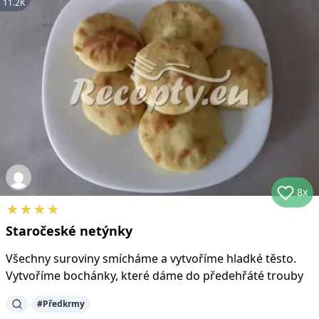
11.2K
8x
★
★
★
★
Staročeské netýnky
Všechny suroviny smícháme a vytvoříme hladké těsto.
Vytvoříme bochánky, které dáme do předehřáté trouby
#
Předkrmy