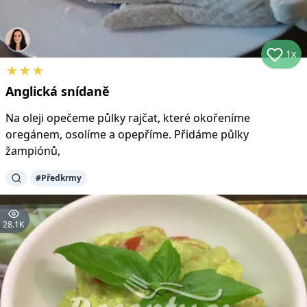
1x
★
★
★
Anglická snídaně
Na oleji opečeme půlky rajčat, které okořeníme
oregánem, osolíme a opepříme. Přidáme půlky
žampiónů,
#
Předkrmy
28.1K