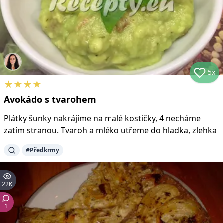
5x
★
★
★
★
Avokádo s tvarohem
Plátky šunky nakrájíme na malé kostičky, 4 necháme
zatím stranou. Tvaroh a mléko utřeme do hladka, zlehka
#
Předkrmy
22K
1