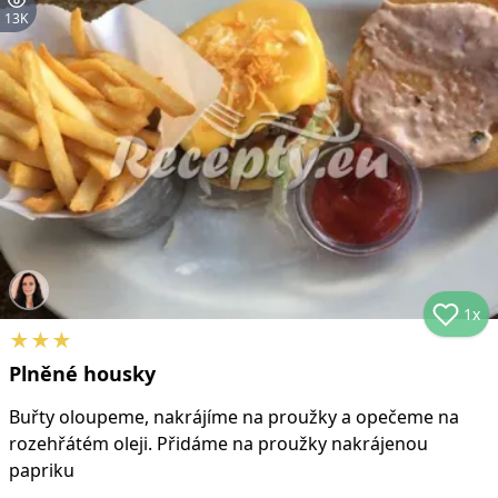
13K
1x
★
★
★
Plněné housky
Buřty oloupeme, nakrájíme na proužky a opečeme na
rozehřátém oleji. Přidáme na proužky nakrájenou
papriku