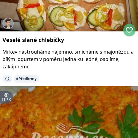
Veselé slané chlebíčky
Mrkev nastrouháme najemno, smícháme s majonézou a
bílým jogurtem v poměru jedna ku jedné, osolíme,
zakápneme
#
Předkrmy
11.8K