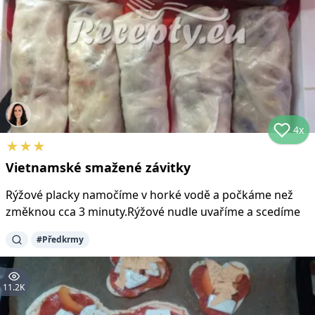
4x
★
★
★
Vietnamské smažené závitky
Rýžové placky namočíme v horké vodě a počkáme než
změknou cca 3 minuty.Rýžové nudle uvaříme a scedíme
#
Předkrmy
11.2K