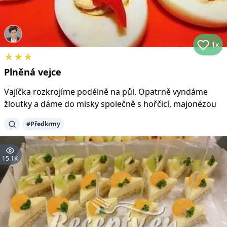
1x
★
★
★
Plněná vejce
Vajíčka rozkrojíme podélně na půl. Opatrně vyndáme
žloutky a dáme do misky společně s hořčicí, majonézou
#
Předkrmy
15.1K