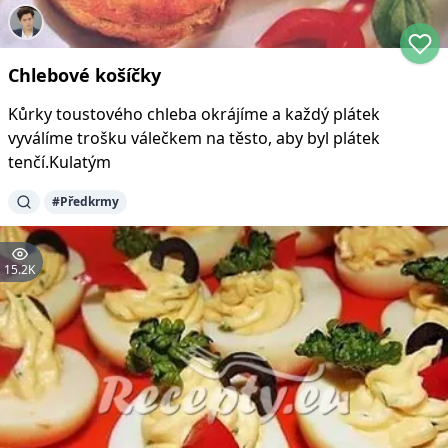
Chlebové košíčky
Kůrky toustového chleba okrájíme a každý plátek
vyválíme trošku válečkem na těsto, aby byl plátek
tenčí.Kulatým
#
Předkrmy
15.2K