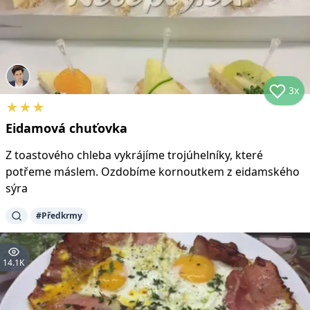
3x
★
★
★
Eidamová chuťovka
Z toastového chleba vykrájíme trojúhelníky, které
potřeme máslem. Ozdobíme kornoutkem z eidamského
sýra
#
Předkrmy
14.1K