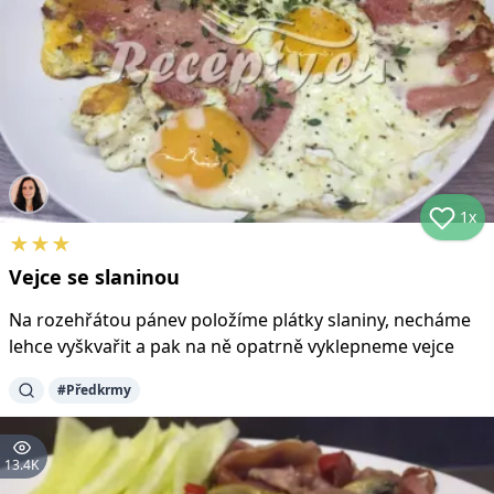
1x
★
★
★
Vejce se slaninou
Na rozehřátou pánev položíme plátky slaniny, necháme
lehce vyškvařit a pak na ně opatrně vyklepneme vejce
#
Předkrmy
13.4K