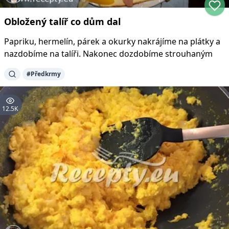
Obložený talíř co dům dal
Papriku, hermelín, párek a okurky nakrájíme na plátky a
nazdobíme na talíři. Nakonec dozdobíme strouhaným
#
Předkrmy
12.5K