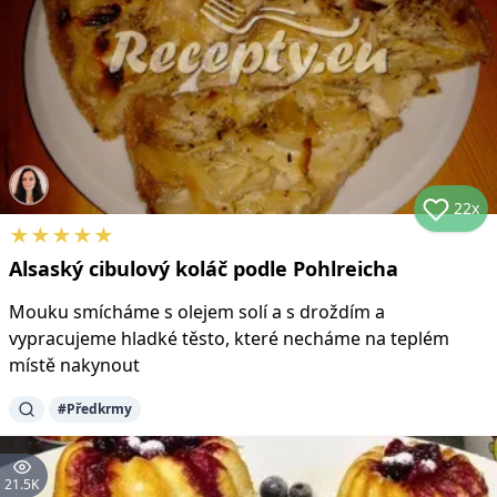
22x
★
★
★
★
★
Alsaský cibulový koláč podle Pohlreicha
Mouku smícháme s olejem solí a s droždím a
vypracujeme hladké těsto, které necháme na teplém
místě nakynout
#
Předkrmy
21.5K