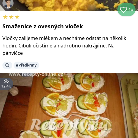
1x
★
★
★
Smaženice z ovesných vloček
Vločky zalijeme mlékem a necháme odstát na několik
hodin. Cibuli očistíme a nadrobno nakrájíme. Na
pánvičce
#
Předkrmy
12.4K