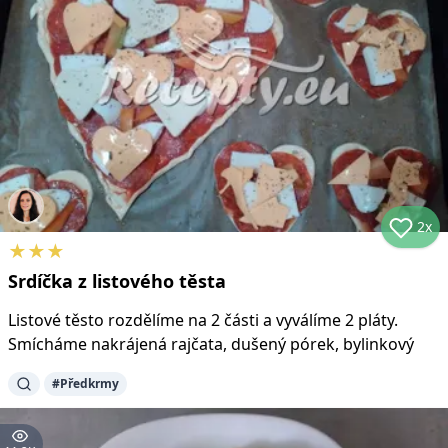
2x
★
★
★
Srdíčka z listového těsta
Listové těsto rozdělíme na 2 části a vyválíme 2 pláty.
Smícháme nakrájená rajčata, dušený pórek, bylinkový
#
Předkrmy