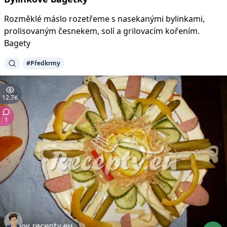
Rozměklé máslo rozetřeme s nasekanými bylinkami,
prolisovaným česnekem, solí a grilovacím kořením.
Bagety
#
Předkrmy
12.7K
1