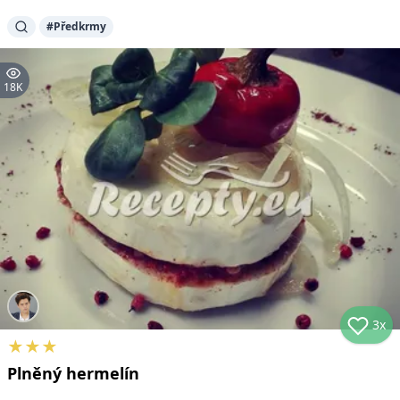
#
Předkrmy
18K
3x
★
★
★
Plněný hermelín