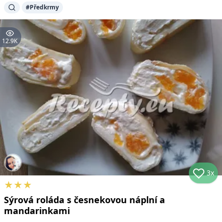
#
Předkrmy
12.9K
3x
★
★
★
Sýrová roláda s česnekovou náplní a
mandarinkami