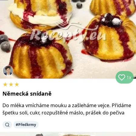
1x
★
★
★
Německá snídaně
Do mléka vmícháme mouku a zašleháme vejce. Přidáme
špetku soli, cukr, rozpuštěné máslo, prášek do pečiva
#
Předkrmy