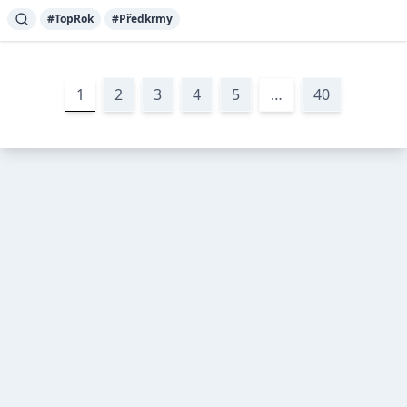
#
TopRok
#
Předkrmy
1
2
3
4
5
…
40